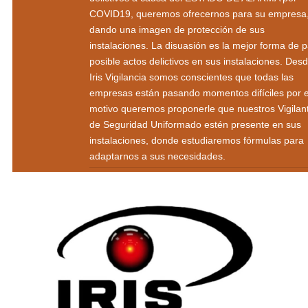
COVID19, queremos ofrecernos para su empresa
dando una imagen de protección de sus
instalaciones. La disuasión es la mejor forma de p
posible actos delictivos en sus instalaciones. Des
Iris Vigilancia somos conscientes que todas las
empresas están pasando momentos difíciles por 
motivo queremos proponerle que nuestros Vigilan
de Seguridad Uniformado estén presente en sus
instalaciones, donde estudiaremos fórmulas para
adaptarnos a sus necesidades.